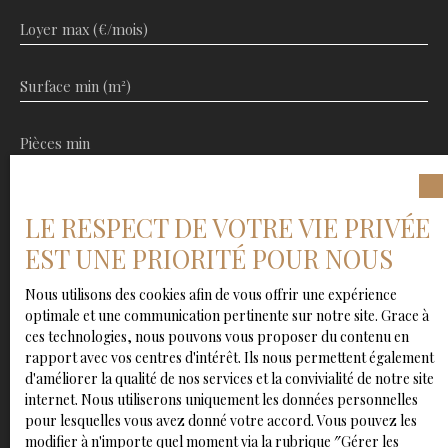
Loyer max (€/mois)
Surface min (m²)
Pièces min
J'accepte le traitement de mes données personnelles
conformément au RGPD. Si vous ne souhaitez pas faire
LE RESPECT DE VOTRE VIE PRIVÉE
l'objet de prospection commerciale par voie
EST UNE PRIORITÉ POUR NOUS
téléphonique, vous pouvez vous inscrire gratuitement
sur la liste d'opposition au démarchage téléphonique,
Nous utilisons des cookies afin de vous offrir une expérience
prévu par l'article L223-1 du code de la consommation,
optimale et une communication pertinente sur notre site. Grace à
sur le site Internet www.bloctel.gouv.fr ou par courrier
ces technologies, nous pouvons vous proposer du contenu en
adressé à :
rapport avec vos centres d'intérêt. Ils nous permettent également
d'améliorer la qualité de nos services et la convivialité de notre site
Société Worldline, Service Bloctel, CS 61311, 41013
internet. Nous utiliserons uniquement les données personnelles
BLOIS CEDEX.
pour lesquelles vous avez donné votre accord. Vous pouvez les
modifier à n'importe quel moment via la rubrique ″Gérer les