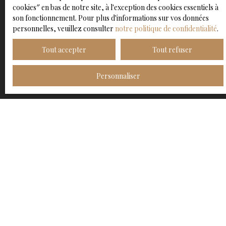
Pour en savoir plus sur le traitement de vos données
cookies″ en bas de notre site, à l'exception des cookies essentiels à
personnelles, veuillez consulter notre
politique de
son fonctionnement. Pour plus d'informations sur vos données
confidentialité
.
personnelles, veuillez consulter
notre politique de confidentialité
.
Tout accepter
Tout refuser
Recevoir des annonces
Personnaliser
JE RECHERCHE UN BIEN
Vente appartement Lille (59000)
Vente entrepôt Linselles (59126)
Vente maison Faches-Thumesnil (59155)