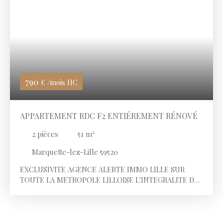
790
€ /mois HC
APPARTEMENT RDC F2 ENTIÉREMENT RÉNOVÉ
2
pièces
51
m²
Marquette-lez-Lille 59520
EXCLUSIVITE AGENCE ALERTE IMMO LILLE SUR
TOUTE LA METROPOLE LILLOISE L'INTEGRALITE DES
PHOTOS DU BIEN SONT DISPONIBLES SUR NOTRE
SITE INTERNET Marquette Rue Saint Antoine de
Padoue à proximite des écoles, commerces, et des
transports en commun permettant de rejoindre