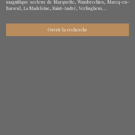
magnifique secteur de Marquette, Wambrechies, Marcq-en-
Barœul, La Madeleine, Saint-André, Verlinghem…..
Ouvrir la recherche
Type d'offre
Vente
Type de bien
Maison
Localisation
Budget max (€)
Surface min (m²)