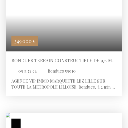
349 000
€
BONDUES TERRAIN CONSTRUCTIBLE DE 974 M2
AVEC VUE SUR LES CHAMPS
09 a 74 ca
Bondues 59910
AGENCE VIP IMMO MARQUETTE LEZ LILLE SUR
TOUTE LA METROPOLE LILLOISE. Bondues, à 2 min de
l'Institut La Croix Blanche, des commerces, écoles et
du bus pour rejoindre le centre ville de Lille et ses
gares ainsi que Paris. Secteur prisé et résidentiel !
Terrain constructible de 974 m2 à viabiliser. Libre de
constructeur En fond d’allée privée, second rang Vue
sur champs Piscinable sous réserve des autorisations