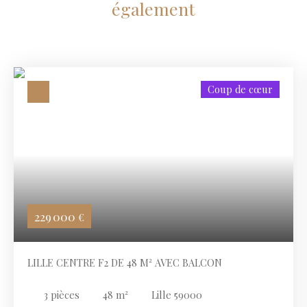
également
Coup de cœur
229 000
€
LILLE CENTRE F2 DE 48 M² AVEC BALCON
3
pièces
48
m²
Lille 59000