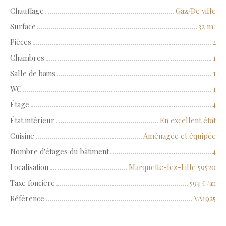
Chauffage
Gaz/De ville
Surface
32
m²
Pièces
2
Chambres
1
Salle de bains
1
WC
1
Étage
4
État intérieur
En excellent état
Cuisine
Aménagée et équipée
Nombre d'étages du bâtiment
4
Localisation
Marquette-lez-Lille 59520
Taxe foncière
594
€ /an
Référence
VA1925