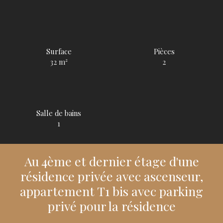
Surface
Pièces
32
m²
2
Salle de bains
1
Au 4ème et dernier étage d'une
résidence privée avec ascenseur,
appartement T1 bis avec parking
privé pour la résidence