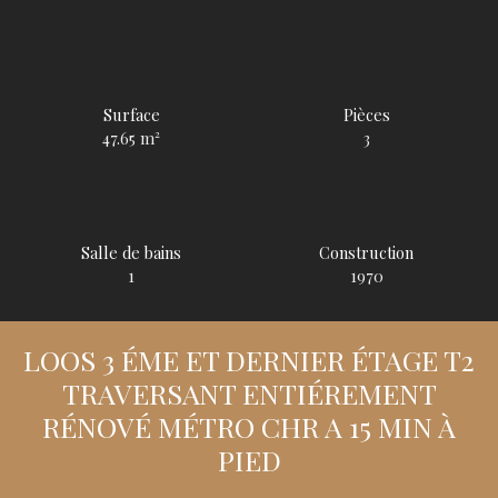
Surface
Pièces
47.65
m²
3
Salle de bains
Construction
1
1970
LOOS 3 ÉME ET DERNIER ÉTAGE T2
TRAVERSANT ENTIÉREMENT
RÉNOVÉ MÉTRO CHR A 15 MIN À
PIED