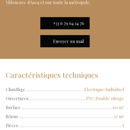
Villeneuve d'Ascq et sur toute la métropole.
+33 6 79 64 14 76
Envoyer un mail
Caractéristiques techniques
Chauffage
Electrique/Individuel
Ouvertures
PVC/Double vitrage
Surface
60
m²
Séjour
17
m²
Pièces
5