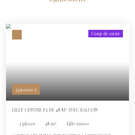
Coup de cœur
229 000
€
LILLE CENTRE F2 DE 48 M² AVEC BALCON
3
pièces
48
m²
Lille 59000