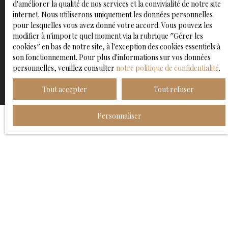
d'améliorer la qualité de nos services et la convivialité de notre site
confidentialité
.
internet. Nous utiliserons uniquement les données personnelles
pour lesquelles vous avez donné votre accord. Vous pouvez les
modifier à n'importe quel moment via la rubrique ″Gérer les
cookies″ en bas de notre site, à l'exception des cookies essentiels à
Recevoir des annonces
son fonctionnement. Pour plus d'informations sur vos données
personnelles, veuillez consulter
notre politique de confidentialité
.
Tout accepter
Tout refuser
Personnaliser
JE RECHERCHE UN BIEN
Vente appartement Lille (59000)
Vente entrepôt Linselles (59126)
Vente maison Faches-Thumesnil (59155)
Vente maison Wattignies (59139)