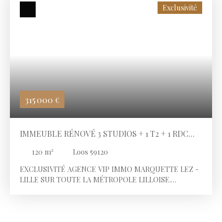
Exclusivité
315 000
€
IMMEUBLE RÉNOVÉ 3 STUDIOS + 1 T2 + 1 RDC
COMMERCIAL
120
m²
Loos 59120
EXCLUSIVITÉ AGENCE VIP IMMO MARQUETTE LEZ -
LILLE SUR TOUTE LA MÉTROPOLE LILLOISE.
L’INTÉGRALITÉ DES PHOTOS DU BIEN SONT
DISPONIBLES SUR NOTRE SITE INTERNET. Loos, à
Proximité immédiate des écoles, commerces,
transports en commun, axes routiers et de toutes les