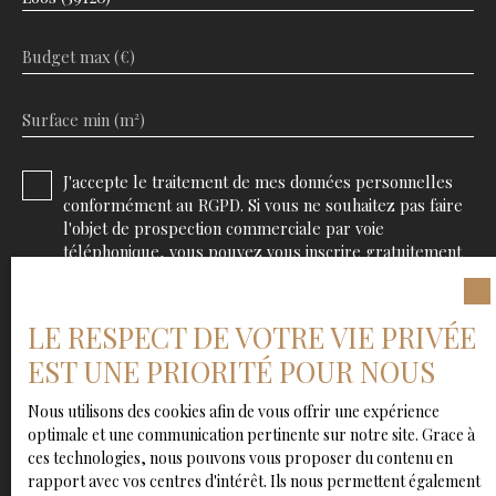
Budget max (€)
Surface min (m²)
J'accepte le traitement de mes données personnelles
conformément au RGPD. Si vous ne souhaitez pas faire
l'objet de prospection commerciale par voie
téléphonique, vous pouvez vous inscrire gratuitement
sur la liste d'opposition au démarchage téléphonique,
prévu par l'article L223-1 du code de la consommation,
sur le site Internet www.bloctel.gouv.fr ou par courrier
LE RESPECT DE VOTRE VIE PRIVÉE
adressé à :
EST UNE PRIORITÉ POUR NOUS
Société Worldline, Service Bloctel, CS 61311, 41013
Nous utilisons des cookies afin de vous offrir une expérience
BLOIS CEDEX.
optimale et une communication pertinente sur notre site. Grace à
ces technologies, nous pouvons vous proposer du contenu en
Pour en savoir plus sur le traitement de vos données
rapport avec vos centres d'intérêt. Ils nous permettent également
personnelles, veuillez consulter notre
politique de