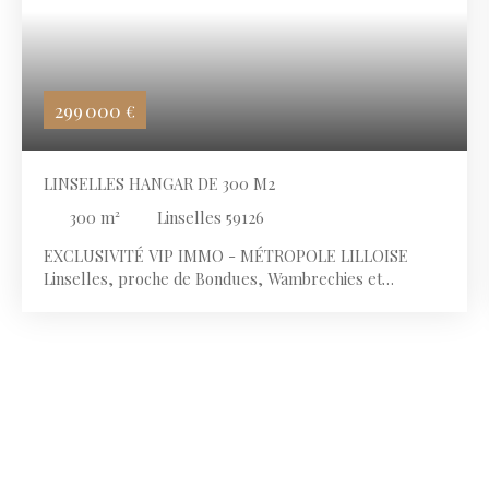
299 000
€
LINSELLES HANGAR DE 300 M2
300
m²
Linselles 59126
EXCLUSIVITÉ VIP IMMO - MÉTROPOLE LILLOISE
Linselles, proche de Bondues, Wambrechies et
Tourcoing. À proximité du centre-ville, des commerces
et des transports en commun. Secteur prisé et
recherché de la Vallée de la Lys, à seulement quelques
kilomètres de Lille. VENTE DES MURS, LIBRE
D'OCCUPATION Hangar - Entrepôt d'une surface
totale de 300 m² POINTS FORTS DU BIEN :
Accès facile
avec une grande porte métallique et électrique
porte
de service
+ Hauteur sous plafond : 3,20 m Dalle béton
Toiture béton DESTINATIONS POSSIBLES, SOUS