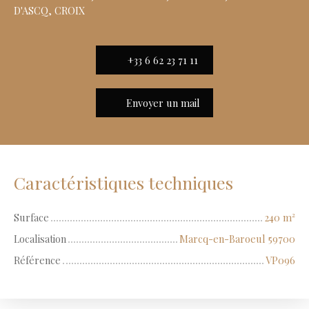
D'ASCQ, CROIX
+33 6 62 23 71 11
Envoyer un mail
Caractéristiques techniques
Surface
240
m²
Localisation
Marcq-en-Baroeul 59700
Référence
VP096