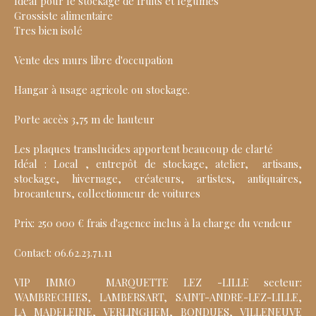
Idéal pour le stockage de fruits et légumes
Grossiste alimentaire
Tres bien isolé
Vente des murs libre d'occupation
Hangar à usage agricole ou stockage.
Porte accès 3,75 m de hauteur
Les plaques translucides apportent beaucoup de clarté
Idéal : Local , entrepôt de stockage, atelier, artisans,
stockage, hivernage, créateurs, artistes, antiquaires,
brocanteurs, collectionneur de voitures
Prix: 250 000 € frais d'agence inclus à la charge du vendeur
Contact: 06.62.23.71.11
VIP IMMO MARQUETTE LEZ -LILLE secteur:
WAMBRECHIES, LAMBERSART, SAINT-ANDRE-LEZ-LILLE,
LA MADELEINE, VERLINGHEM, BONDUES, VILLENEUVE