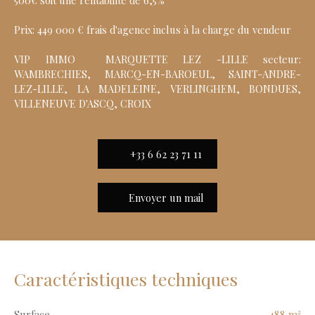
500€ soit une rentabilité de 6,5%
Prix: 449 000 € frais d'agence inclus à la charge du vendeur
VIP IMMO MARQUETTE LEZ -LILLE secteur:
WAMBRECHIES, MARCQ-EN-BAROEUL, SAINT-ANDRE-
LEZ-LILLE, LA MADELEINE, VERLINGHEM, BONDUES,
VILLENEUVE D'ASCQ, CROIX
+33 6 62 23 71 11
Envoyer un mail
Caractéristiques techniques
Surface
488
m²