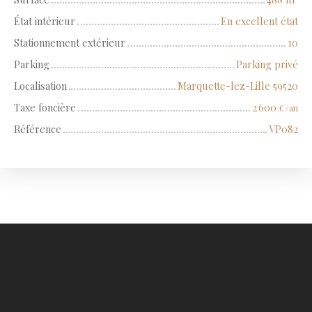
État intérieur
En excellent état
Stationnement extérieur
10
Parking
Parking privé
Localisation
Marquette-lez-Lille 59520
Taxe foncière
2 600
€ /an
Référence
VP082