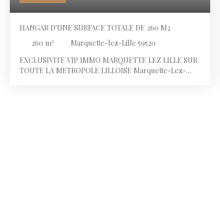
HANGAR D'UNE SURFACE TOTALE DE 260 M2
260
m²
Marquette-lez-Lille 59520
EXCLUSIVITE VIP IMMO MARQUETTE LEZ LILLE SUR
TOUTE LA METROPOLE LILLOISE Marquette-Lez-
Lille, à proximité de Marcq-en-Baroeul et de la Gare
de la Madeleine, Hangar d'une surface totale de 260
m2 Vente des murs libre d'occupation Ce hangar se
compose de: - Un bureau de 8 m2 avec carrelage au
sol et fenêtre - Un deuxième bureau de 22 m2
comprenant une salle de repos avec coin cuisine et
douche - Une cour de 18 m2 - Une mezzanine de 17 m2
pour du stockage - Un point d'eau , WC et vestiaire
Caractéristiques supplémentaires du bien: - Pas
d'amiante - Porte accès électrique 4,85m de large, 4 m
de haut et porte de service - Peinture au sol - Double
rampe d'éclairage - Toiture récente bac acier isolé -
Les plaques translucides apportent beaucoup de clarté
Ce hangar peut correspondre à un investisseur pour