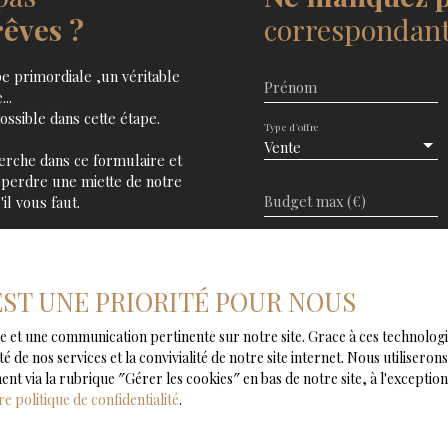
nnel, local commercial,
rêves ?
correspondant 
ro-crèche, salle de danse,
ecte, centre de formation,
pe primordiale ,un véritable
sion libérale,cabinet d
Prénom
..
UNITÉ INVESTISSEUR :
ssible dans cette étape.
ssement locatif. Bonne
Type d'offre
ence inclus à la charge du
Vente
herche dans ce formulaire et
s : Wambrechies, Marcq-
 perdre une miette de notre
erlinghem, Bondues,
Budget max (€)
il vous faut.
J'accepte le traitem
RGPD. Si vous ne souh
 EST UNE PRIORITÉ POUR NOUS
voie téléphonique, vou
d'opposition au démar
male et une communication pertinente sur notre site. Grace à ces techno
de la consommation, s
té de nos services et la convivialité de notre site internet. Nous utilise
adressé à :
 via la rubrique ″Gérer les cookies″ en bas de notre site, à l'exception
re politique de confidentialité
.
Société Worldline, Se
Pour en savoir plus s