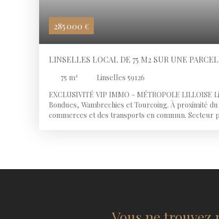
285 000
€
LINSELLES LOCAL DE 75 M2 SUR UNE PARCEL
75
m²
Linselles 59126
EXCLUSIVITÉ VIP IMMO - MÉTROPOLE LILLOISE Lin
Bondues, Wambrechies et Tourcoing. À proximité du 
commerces et des transports en commun. Secteur pr
Vallée de la Lys, à seulement quelques kilomètres 
MURS, LIBRE D'OCCUPATION Local commercial ou p
sur une parcelle de 325 m2 comprenant 4 places de 
passant Très beau visuel 15 m de Facade Idéal pour l
médical, profession libéral 3 bureaux Toiture tuiles
Possibilité de créer une terrasse Double portes d’ac
métallique électriques POINTS FORTS DU BIEN : Poss
étage, sous réserve des autorisations d’urbanisme Él
disjoncteurs Legrand. Double vitrage Wc indépend
Vous ne trouvez 
POSSIBLES, SOUS RÉSERVE DES AUTORISATIONS D’U