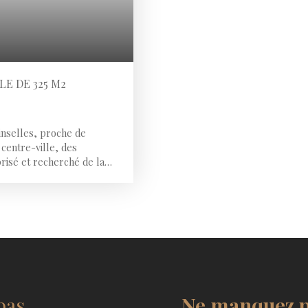
LE DE 325 M2
selles, proche de
centre-ville, des
isé et recherché de la
de Lille. VENTE DES
rofessionnel de 75 m2
parking Sur un axe
a création d’un cabinet
 Une grande cave
cès avec volets roulants
ibilité de surélever d’un
ectricité récente avec
ant DESTINATIONS
pas
Ne manquez p
RBANISME : Possibilité