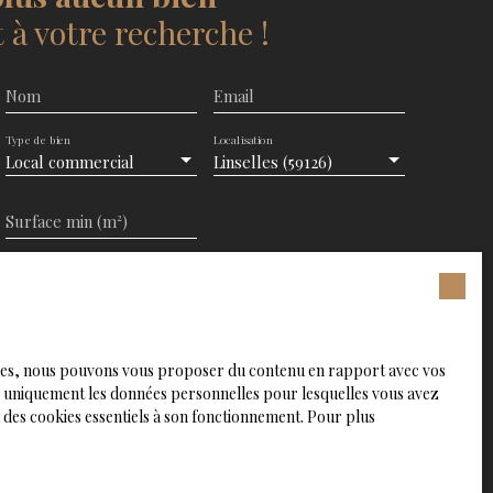
à votre recherche !
Nom
Email
Type de bien
Localisation
Local commercial
Linselles (59126)
Surface min (m²)
ent de mes données personnelles conformément au
aitez pas faire l'objet de prospection commerciale par
s pouvez vous inscrire gratuitement sur la liste
chage téléphonique, prévu par l'article L223-1 du code
logies, nous pouvons vous proposer du contenu en rapport avec vos
ur le site Internet www.bloctel.gouv.fr ou par courrier
rons uniquement les données personnelles pour lesquelles vous avez
 des cookies essentiels à son fonctionnement. Pour plus
rvice Bloctel, CS 61311, 41013 BLOIS CEDEX.
ur le traitement de vos données personnelles, veuillez