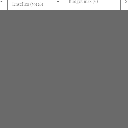
Budget max (€)
S
Linselles (59126)