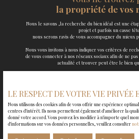
de transformer en logement, maison Local professio
la propriété de vos 
artisans, antiquaires, brocanteurs, dépôt-vente, mic
cabinet médical, bureaux, assureur, courtier, archit
Nous le savons ,la recherche du bien idéal est une éta
salon de massage, coiffeur, centre esthétique, profes
projet et parfois un casse tête.
avocat, comptable, magasin de vêtements OPPORT
nous serons ravis de vous accompagner du mieux po
Peut correspondre à un investisseur pour un investi
rentabilité possible. PRIX : 285 000 € FAI, frais d’ag
Nous vous invitons à nous indiquer vos critères de rec
vendeur VIP IMMO MARQUETTE-LEZ-LILLE Secteur
de vous connecter à nos réseaux sociaux afin de ne pas
en-Barœul, Saint-André-lez-Lille, La Madeleine, V
actualité et trouver peut être le bien qu'
Villeneuve-d’Ascq, Croix
LE RESPECT DE VOTRE VIE PRIVÉE
Nous utilisons des cookies afin de vous offrir une expérience opti
centres d'intérêt. Ils nous permettent également d'améliorer la quali
donné votre accord. Vous pouvez les modifier à n'importe quel moment
d'informations sur vos données personnelles, veuillez consulter
not