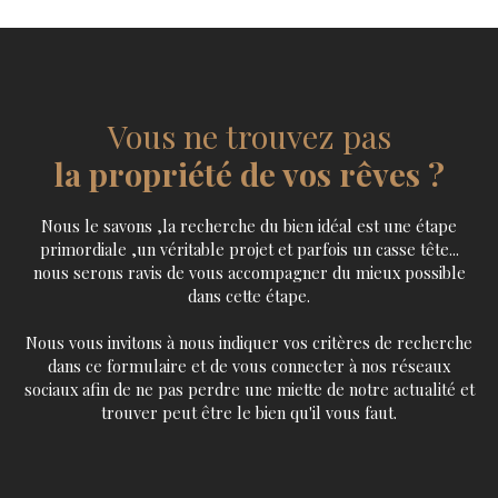
à l'égout Hangar libre d'occupation Idéal pour un
investisseur pour un investissement locatif, artisans,
commerçants, hangar, logistique, box de stockage,
stockage de marchandises, collectionneurs de
voitures... motos... , atelier, entrepôt, menuisiers, idéal
Vous ne trouvez pas
pour local commercial pour y faire un showroom,
bâtiment industriel, hivernage, métallurgie, créateurs,
la propriété de vos rêves ?
artistes, antiquaires, brocanteurs... Copropriété de 32
lots Charges de copropriété: 233 €/ mois assurant
Nous le savons ,la recherche du bien idéal est une étape
l'entretien et la gestion des espaces communs Pas de
primordiale ,un véritable projet et parfois un casse tête...
procédure en cours Taxe foncière: 2100€/an Prix: 285
nous serons ravis de vous accompagner du mieux possible
000€ Frais d'agence inclus à la charge du vendeur
dans cette étape.
Contact: 06. 62. 23. 71. 11 Les informations sur les
risques auxquels ce bien est exposé sont disponibles
Nous vous invitons à nous indiquer vos critères de recherche
sur le site Géorisques : www. georisques. gouv. fr. VIP
dans ce formulaire et de vous connecter à nos réseaux
IMMO secteur: Tourcoing, Wattrelos, Croix,
sociaux afin de ne pas perdre une miette de notre actualité et
Wasquehal, Mouvaux, Villeneuve d'Ascq, Wambrechies,
trouver peut être le bien qu'il vous faut.
Marcq-En-Baroeul, Saint-Andre-Lez-Lille, La
Madeleine