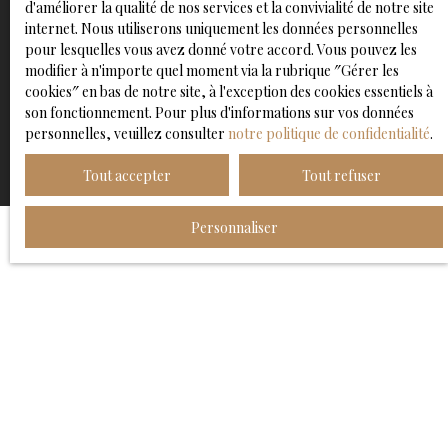
d'améliorer la qualité de nos services et la convivialité de notre site
confidentialité
.
internet. Nous utiliserons uniquement les données personnelles
pour lesquelles vous avez donné votre accord. Vous pouvez les
modifier à n'importe quel moment via la rubrique ″Gérer les
cookies″ en bas de notre site, à l'exception des cookies essentiels à
Recevoir des annonces
son fonctionnement. Pour plus d'informations sur vos données
personnelles, veuillez consulter
notre politique de confidentialité
.
Tout accepter
Tout refuser
Personnaliser
JE RECHERCHE UN BIEN
Vente appartement Lille (59000)
Vente entrepôt Linselles (59126)
Vente maison Faches-Thumesnil (59155)
Vente maison Wattignies (59139)