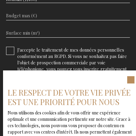
Budget max (€)
Surface min (m²)
J'accepte le traitement de mes données personnelles
conformément au RGPD. Si vous ne souhaitez pas faire
l'objet de prospection commerciale par voie
téléphonique, vous pouvez vous inscrire gratuitement
sur la liste d'opposition au démarchage téléphonique,
prévu par l'article L223-1 du code de la consommation,
sur le site Internet www.bloctel.gouv.fr ou par courrier
LE RESPECT DE VOTRE VIE PRIVÉE
adressé à :
EST UNE PRIORITÉ POUR NOUS
Société Worldline, Service Bloctel, CS 61311, 41013
Nous utilisons des cookies afin de vous offrir une expérience
BLOIS CEDEX.
optimale et une communication pertinente sur notre site. Grace à
ces technologies, nous pouvons vous proposer du contenu en
Pour en savoir plus sur le traitement de vos données
rapport avec vos centres d'intérêt. Ils nous permettent également
personnelles, veuillez consulter notre
politique de