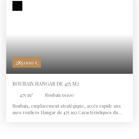
285 000
€
ROUBAIX HANGAR DE 475 M2
475
m²
Roubaix 59100
Roubaix, emplacement stratégique, accès rapide aux
axes routiers Hangar de 475 m2 Caractéristiques du
bien Hauteur sous plafond de 7 m Grande porte d'accès
mesurant 4 m de hauteur sur 3,40 m de largeur
permettant le passage de marchandises et de gros
équipements. Compteur électrique Système d'eau Tout