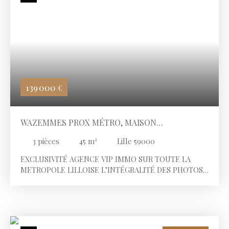
139 000
€
WAZEMMES PROX MÉTRO, MAISON
ENTIÈREMENT RÉNOVÉE
3
pièces
45
m²
Lille 59000
EXCLUSIVITÉ AGENCE VIP IMMO SUR TOUTE LA
METROPOLE LILLOISE L’INTÉGRALITÉ DES PHOTOS
DU BIEN SONT DISPONIBLES SUR NOTRE SITE
INTERNET. Wazemmes, dans un secteur calme à
proximité du Boulevard Victor Hugo, entre le métro
Wazemmes et la Porte des Postes. À 7 min du centre
ville de Lille, République beaux arts, Montebello,