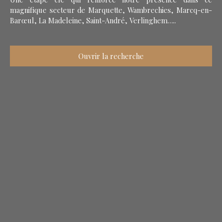
magnifique secteur de Marquette, Wambrechies, Marcq-en-
Barœul, La Madeleine, Saint-André, Verlinghem…..
Ouvrir la recherche
Type d'offre
Vente
Type de bien
Maison
Localisation
Budget max (€)
Surface min (m²)