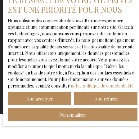
sur le site Internet www.bloctel.gouv.fr ou par courrier
EST UNE PRIORITÉ POUR NOUS
adressé à :
Société Worldline, Service Bloctel, CS 61311, 41013
Nous utilisons des cookies afin de vous offrir une expérience
BLOIS CEDEX.
optimale et une communication pertinente sur notre site. Grace à
ces technologies, nous pouvons vous proposer du contenu en
Pour en savoir plus sur le traitement de vos données
rapport avec vos centres d'intérêt. Ils nous permettent également
personnelles, veuillez consulter notre
politique de
d'améliorer la qualité de nos services et la convivialité de notre site
confidentialité
.
internet. Nous utiliserons uniquement les données personnelles
pour lesquelles vous avez donné votre accord. Vous pouvez les
modifier à n'importe quel moment via la rubrique ″Gérer les
cookies″ en bas de notre site, à l'exception des cookies essentiels à
son fonctionnement. Pour plus d'informations sur vos données
Recevoir des annonces
personnelles, veuillez consulter
notre politique de confidentialité
.
Tout accepter
Tout refuser
Personnaliser
JE RECHERCHE UN BIEN