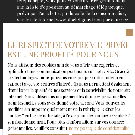
téléphonique, vous pouvez vous inscrire gratuitement
sur la liste d'opposition au démarchage téléphonique,
prévu par l'article L223-1 du code de la consommation,
sur le site Internet www.bloctel.gouv.fr ou par courrier
adressé à :
Société Worldline, Service Bloctel, CS 61311, 41013
LE RESPECT DE VOTRE VIE PRIVÉE
BLOIS CEDEX.
EST UNE PRIORITÉ POUR NOUS
Pour en savoir plus sur le traitement de vos données
personnelles, veuillez consulter notre
politique de
Nous utilisons des cookies afin de vous offrir une expérience
confidentialité
.
optimale et une communication pertinente sur notre site. Grace à
ces technologies, nous pouvons vous proposer du contenu en
rapport avec vos centres d'intérêt. Ils nous permettent également
d'améliorer la qualité de nos services et la convivialité de notre site
Recevoir des annonces
internet. Nous utiliserons uniquement les données personnelles
pour lesquelles vous avez donné votre accord. Vous pouvez les
modifier à n'importe quel moment via la rubrique ″Gérer les
cookies″ en bas de notre site, à l'exception des cookies essentiels à
son fonctionnement. Pour plus d'informations sur vos données
personnelles, veuillez consulter
notre politique de confidentialité
.