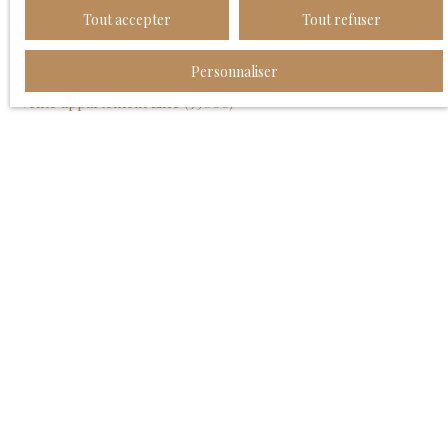
Tout accepter
Tout refuser
JE RECHERCHE UN BIEN
Personnaliser
Vente appartement Lille (59000)
Vente entrepôt Linselles (59126)
Vente maison Faches-Thumesnil (59155)
Vente maison Wattignies (59139)
Vente maison Mons-en-Baroeul (59370)
Vente maison Ronchin (59790)
JE SUIS PROPRIÉTAIRE
Estimez votre bien
Vendre avec nous