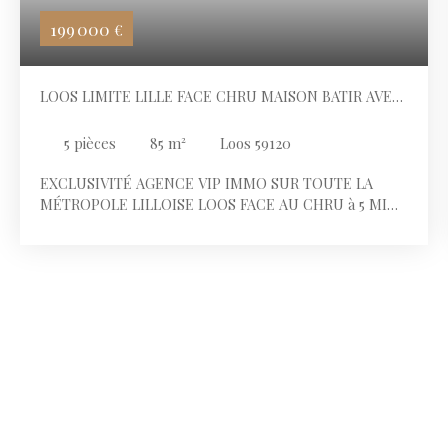
199 000
€
LOOS LIMITE LILLE FACE CHRU MAISON BATIR AVEC
GRAND JARDIN
5
pièces
85
m²
Loos 59120
EXCLUSIVITÉ AGENCE VIP IMMO SUR TOUTE LA
MÉTROPOLE LILLOISE LOOS FACE AU CHRU à 5 MIN
DE LILLE, proche du centre-ville, à proximité
immédiate des écoles, des commerces, des transports
en commun et des axes routiers permettant de
rejoindre Villeneuve d’Ascq en 10 minutes et Lille en 5
minutes. Proximité du métro CHR: idéal pour rejoindre
la gare de Lille et Paris en 1h. Secteur du CHU:
pratique pour les professionnels de santé et les
étudiants. Secteur calme, dans une rue en sens unique.
Maison bâtir année 1960 de 85 m² habitables
comprenant un salon-séjour, une cuisine équipée, 3
chambres, 1 salle de bains et un grand jardin. Ce bien