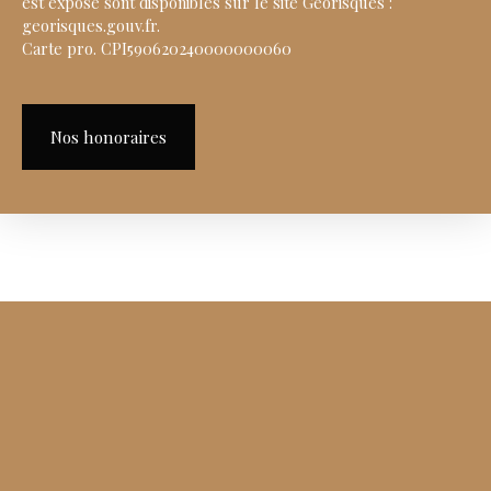
est exposé sont disponibles sur le site Géorisques :
georisques.gouv.fr.
Carte pro. CPI590620240000000060
Nos honoraires