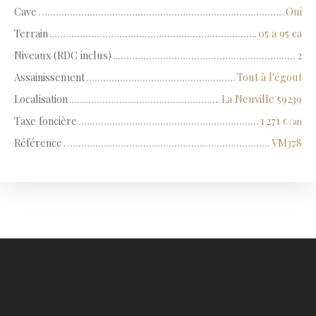
Cave
Oui
Terrain
05 a 95 ca
Niveaux (RDC inclus)
2
Assainissement
Tout à l'égout
Localisation
La Neuville 59239
Taxe foncière
1 271
€ /an
Référence
VM378