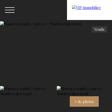
Vendu
Menu
Estimation
+ de photos