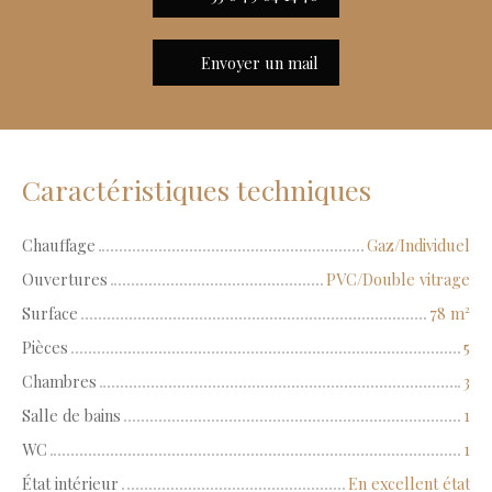
Envoyer un mail
Caractéristiques techniques
Chauffage
Gaz/Individuel
Ouvertures
PVC/Double vitrage
Surface
78
m²
Pièces
5
Chambres
3
Salle de bains
1
WC
1
État intérieur
En excellent état