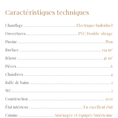
Caractéristiques techniques
Chauffage
Electrique/Individuel
Ouvertures
PVC/Double vitrage
Piscine
Non
Surface
134
m²
Séjour
45
m²
Pièces
6
Chambres
4
Salle de bains
2
WC
2
Construction
2021
État intérieur
En excellent état
Cuisine
Aménagée et équipée/Américaine