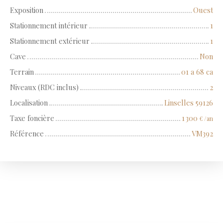
Exposition
Ouest
Stationnement intérieur
1
Stationnement extérieur
1
Cave
Non
Terrain
01 a 68 ca
Niveaux (RDC inclus)
2
Localisation
Linselles 59126
Taxe foncière
1 300
€ /an
Référence
VM392