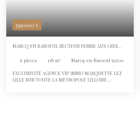
599 000
€
MARCQ EN BAROEUL SECTEUR FERME AUX OIES
SUR 1600 M2 DE TERRAIN
6
pièces
118
m²
Marcq-en-Baroeul 59700
EXCLUSIVITÉ AGENCE VIP IMMO MARQUETTE LEZ
LILLE SUR TOUTE LA METROPOLE LILLOISE.
L’INTÉGRALITÉ DES PHOTOS DU BIEN SONT SUR
NOTRE SITE INTERNET Marcq en Baroeul face aux
champs, à proximité de la "FERME AUX OIES", des
commerces, écoles, du bus pour rejoindre le centre
ville de Lille et ses gares. Emplacement exceptionnel
dans le quartier le plus prisé de Marcq a 2 pas de
Bondues MAISON INDIVIDUELLE SUR UNE PARCELLE
DE 1600 m2 Maison de 118 M2 hab et 150 m2 de surface
totale. EXTENSION POSSIBLE Un portail donne accès à