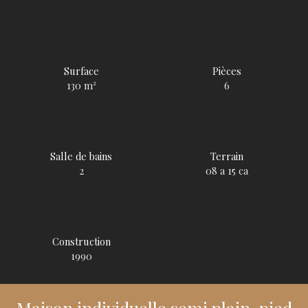
Surface
Pièces
130
m²
6
Salle de bains
Terrain
2
08 a 15 ca
Construction
1990
Maison individuelle semi plain-pied