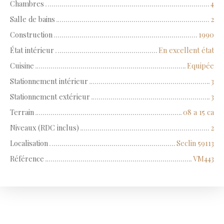
Chambres
4
Salle de bains
2
Construction
1990
État intérieur
En excellent état
Cuisine
Equipée
Stationnement intérieur
3
Stationnement extérieur
3
Terrain
08 a 15 ca
Niveaux (RDC inclus)
2
Localisation
Seclin 59113
Référence
VM443