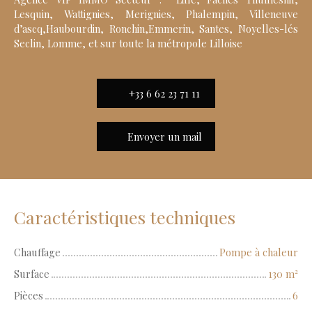
Lesquin, Wattignies, Merignies, Phalempin, Villeneuve
d’ascq,Haubourdin, Ronchin,Emmerin, Santes, Noyelles-lés
Seclin, Lomme, et sur toute la métropole Lilloise
+33 6 62 23 71 11
Envoyer un mail
Caractéristiques techniques
Chauffage
Pompe à chaleur
Surface
130
m²
Pièces
6