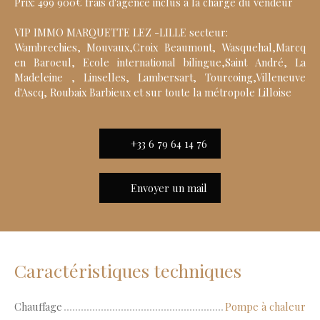
Prix: 499 900€ frais d'agence inclus à la charge du vendeur
VIP IMMO MARQUETTE LEZ -LILLE secteur:
Wambrechies, Mouvaux,Croix Beaumont, Wasquehal,Marcq
en Baroeul, Ecole international bilingue,Saint André, La
Madeleine , Linselles, Lambersart, Tourcoing,Villeneuve
d'Ascq, Roubaix Barbieux et sur toute la métropole Lilloise
+33 6 79 64 14 76
Envoyer un mail
Caractéristiques techniques
Chauffage
Pompe à chaleur