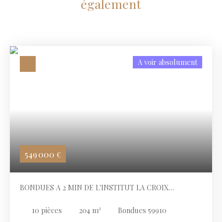
également
A voir absolument
549 000
€
BONDUES A 2 MIN DE L'INSTITUT LA CROIX
BLANCHE
10
pièces
204
m²
Bondues 59910