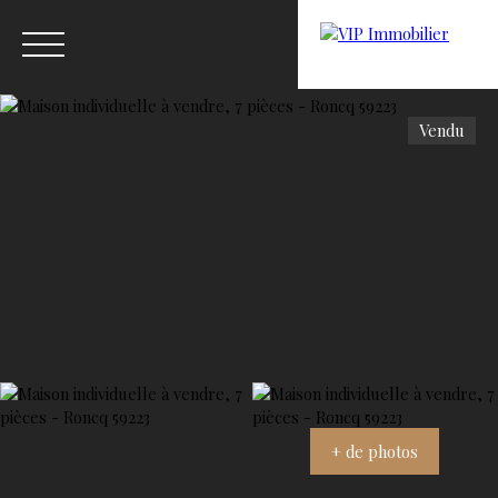
Vendu
Menu
Estimation
+ de photos