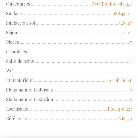
Ouvertures
PVC/Double vitrage
Surface
188.45
m²
Surface au sol
328
m²
Séjour
47
m²
Pièces
7
Chambres
4
Salle de bains
1
WC
1
État intérieur
A rafraîchir
Stationnement intérieur
6
Stationnement extérieur
5
Localisation
Roncq 59223
Référence
VM359