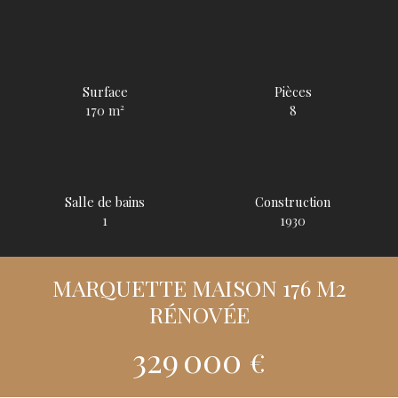
Surface
Pièces
170
m²
8
Salle de bains
Construction
1
1930
MARQUETTE MAISON 176 M2
RÉNOVÉE
329 000
€