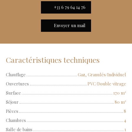
+33 6 79 64 14 76
Envoyer un mail
Caractéristiques techniques
Chauffage
Gaz, Granulés/Individuel
Ouvertures
PVC/Double vitrage
Surface
170
m²
Séjour
80
m²
Pièces
8
Chambres
4
Salle de bains
1