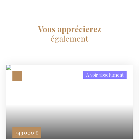
Vous apprécierez
également
A voir absolument
549 000
€