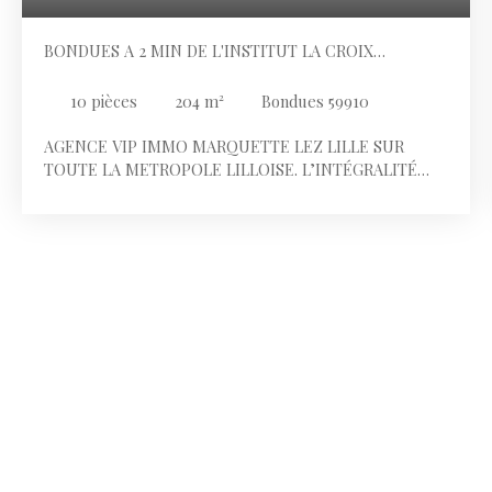
BONDUES A 2 MIN DE L'INSTITUT LA CROIX
BLANCHE
10
pièces
204
m²
Bondues 59910
AGENCE VIP IMMO MARQUETTE LEZ LILLE SUR
TOUTE LA METROPOLE LILLOISE. L’INTÉGRALITÉ
DES PHOTOS DU BIEN SONT SUR NOTRE SITE
INTERNET Bondues à 2 min de l'Institut La Croix
Blanche, des commerces, écoles et du bus pour
rejoindre le centre ville de Lille et ses gares ainsi que
Paris. Secteur prisé et résidentiel !! MAISON
D’ARCHITECTE INDIVIDUELLE SEMI PLAIN-PIED DE
204 M2 hab et 280 m2 de surface totale sur une
parcelle de 1074 m2. 2 CHAMBRES AU RDC +4
CHAMBRES A L’ ETAGE Au rez-de-chaussée: Un
portail électrique donne accès à un parking 10
voitures, idéal pour du stockage pour un artisan, une
profession libérale ou pour un camping-car. 2 places
de stationnement devant la maison. Un grand hall
d’entrée cathédrale de 11 m² Un salon séjour de 75 m²