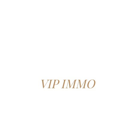
VIP IMMO
Notre agence composée d’une équipe
dynamique de plus de 20 ans
d’expérience dans toute la métropole
lilloise vous donnera une bonne